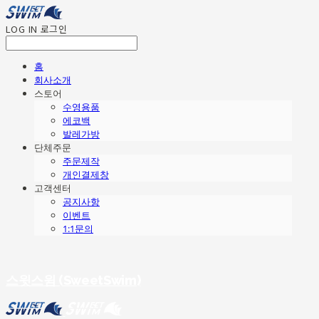
LOG IN
로그인
홈
회사소개
스토어
수영용품
에코백
발레가방
단체주문
주문제작
개인결제창
고객센터
공지사항
이벤트
1:1문의
스윗스윔 (SweetSwim)