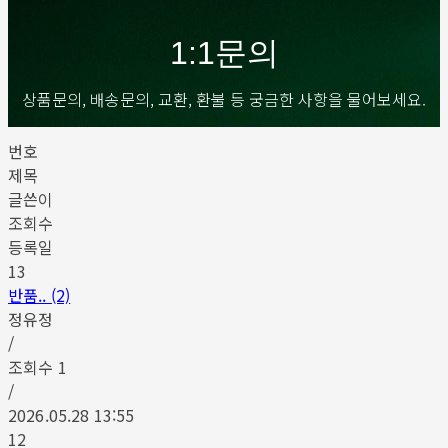
1:1문의
상품문의, 배송문의, 교환, 환불 등 궁금한 사항을 물어보세요.
번호
제목
글쓴이
조회수
등록일
13
반품.. (2)
정유정
/
조회수
1
/
2026.05.28 13:55
12