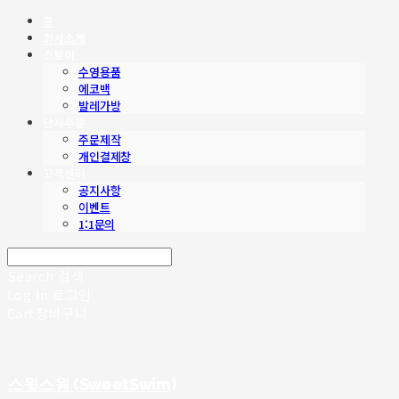
홈
회사소개
스토어
수영용품
에코백
발레가방
단체주문
주문제작
개인결제창
고객센터
공지사항
이벤트
1:1문의
Search
검색
Log In
로그인
Cart
장바구니
스윗스윔 (SweetSwim)