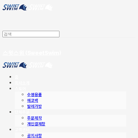
스윗스윔 (SweetSwim)
홈
회사소개
스토어
수영용품
에코백
발레가방
단체주문
주문제작
개인결제창
고객센터
공지사항