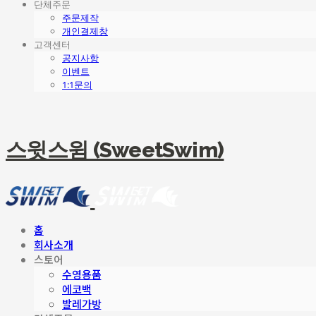
단체주문
주문제작
개인결제창
고객센터
공지사항
이벤트
1:1문의
스윗스윔 (SweetSwim)
홈
회사소개
스토어
수영용품
에코백
발레가방