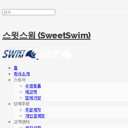
스윗스윔 (SweetSwim)
홈
회사소개
스토어
수영용품
에코백
발레가방
단체주문
주문제작
개인결제창
고객센터
공지사항