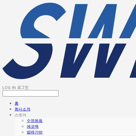
LOG IN
로그인
홈
회사소개
스토어
수영용품
에코백
발레가방