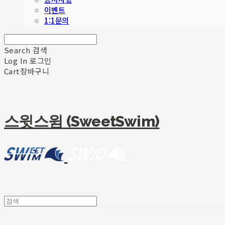
이벤트
1:1문의
Search
검색
Log In
로그인
Cart
장바구니
스윗스윔 (SweetSwim)