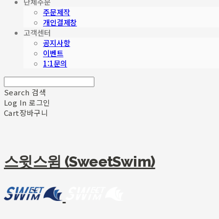
단체주문
주문제작
개인결제창
고객센터
공지사항
이벤트
1:1문의
Search
검색
Log In
로그인
Cart
장바구니
스윗스윔 (SweetSwim)