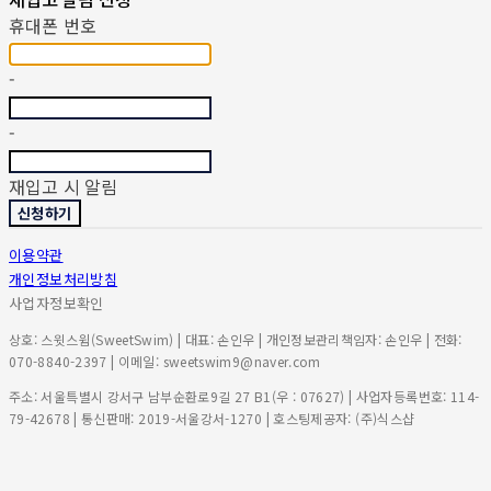
휴대폰 번호
-
-
재입고 시 알림
신청하기
이용약관
개인정보처리방침
사업자정보확인
상호: 스윗스윔(SweetSwim) | 대표: 손인우 | 개인정보관리책임자: 손인우 | 전화:
070-8840-2397 | 이메일: sweetswim9@naver.com
주소: 서울특별시 강서구 남부순환로9길 27 B1(우 : 07627) | 사업자등록번호:
114-
79-42678
| 통신판매:
2019-서울강서-1270
| 호스팅제공자: (주)식스샵