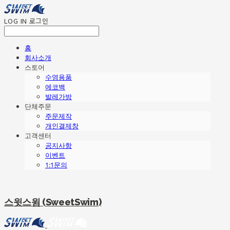
LOG IN
로그인
홈
회사소개
스토어
수영용품
에코백
발레가방
단체주문
주문제작
개인결제창
고객센터
공지사항
이벤트
1:1문의
스윗스윔 (SweetSwim)