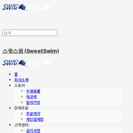
스윗스윔 (SweetSwim)
홈
회사소개
스토어
수영용품
에코백
발레가방
단체주문
주문제작
개인결제창
고객센터
공지사항