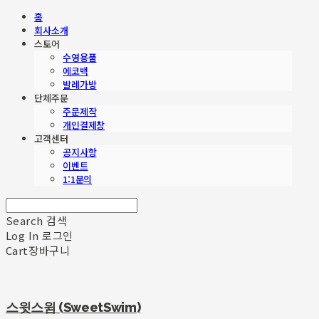
홈
회사소개
스토어
수영용품
에코백
발레가방
단체주문
주문제작
개인결제창
고객센터
공지사항
이벤트
1:1문의
Search
검색
Log In
로그인
Cart
장바구니
스윗스윔 (SweetSwim)