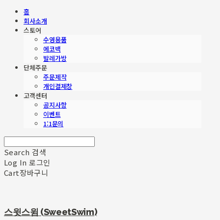
홈
회사소개
스토어
수영용품
에코백
발레가방
단체주문
주문제작
개인결제창
고객센터
공지사항
이벤트
1:1문의
Search
검색
Log In
로그인
Cart
장바구니
스윗스윔 (SweetSwim)