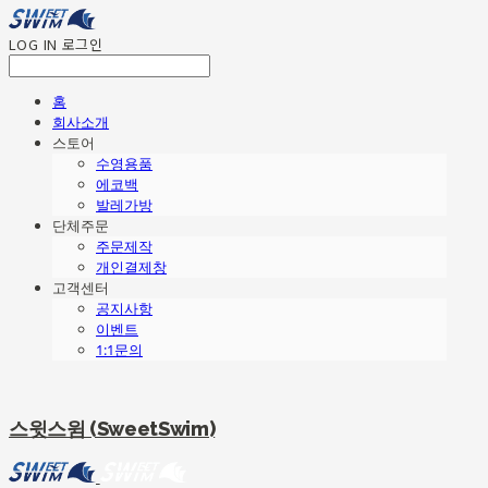
LOG IN
로그인
홈
회사소개
스토어
수영용품
에코백
발레가방
단체주문
주문제작
개인결제창
고객센터
공지사항
이벤트
1:1문의
스윗스윔 (SweetSwim)