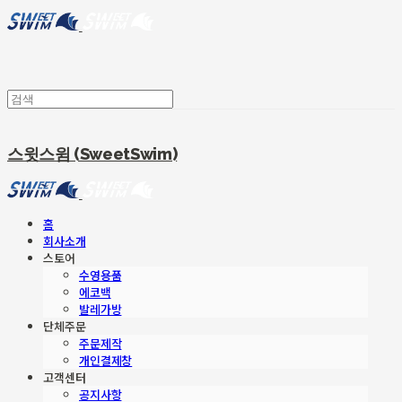
스윗스윔 (SweetSwim)
홈
회사소개
스토어
수영용품
에코백
발레가방
단체주문
주문제작
개인결제창
고객센터
공지사항