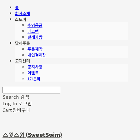
홈
회사소개
스토어
수영용품
에코백
발레가방
단체주문
주문제작
개인결제창
고객센터
공지사항
이벤트
1:1문의
Search
검색
Log In
로그인
Cart
장바구니
스윗스윔 (SweetSwim)