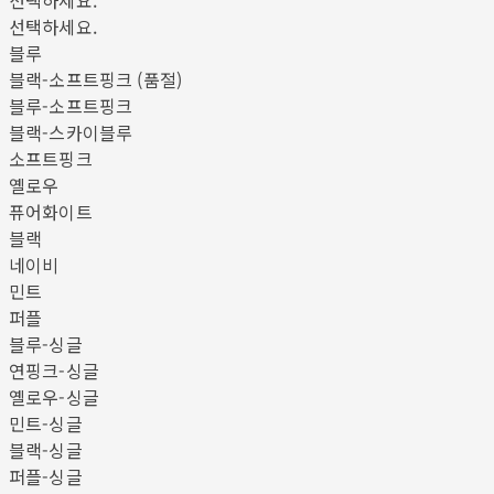
선택하세요.
선택하세요.
블루
블랙-소프트핑크 (품절)
블루-소프트핑크
블랙-스카이블루
소프트핑크
옐로우
퓨어화이트
블랙
네이비
민트
퍼플
블루-싱글
연핑크-싱글
옐로우-싱글
민트-싱글
블랙-싱글
퍼플-싱글