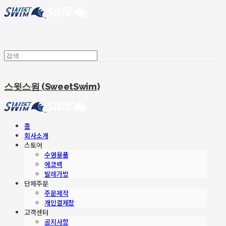
스윗스윔 (SweetSwim)
홈
회사소개
스토어
수영용품
에코백
발레가방
단체주문
주문제작
개인결제창
고객센터
공지사항