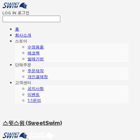
LOG IN
로그인
홈
회사소개
스토어
수영용품
에코백
발레가방
단체주문
주문제작
개인결제창
고객센터
공지사항
이벤트
1:1문의
스윗스윔 (SweetSwim)