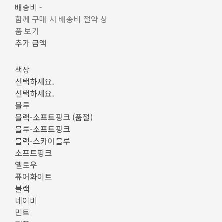
배송비
-
함께 구매 시 배송비 절약 상
품 보기
추가 금액
색상
선택하세요.
선택하세요.
블루
블랙-소프트핑크 (품절)
블루-소프트핑크
블랙-스카이블루
소프트핑크
옐로우
퓨어화이트
블랙
네이비
민트