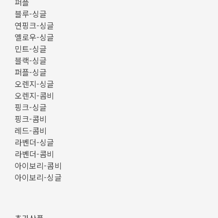
퍼플
블루-싱글
연핑크-싱글
옐로우-싱글
민트-싱글
블랙-싱글
퍼플-싱글
오렌지-싱글
오렌지-콤비
핑크-싱글
핑크-콤비
레드-콤비
라벤더-싱글
라벤더-콤비
아이보리-콤비
아이보리-싱글