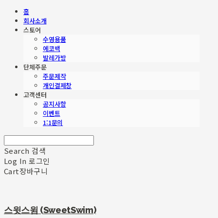
홈
회사소개
스토어
수영용품
에코백
발레가방
단체주문
주문제작
개인결제창
고객센터
공지사항
이벤트
1:1문의
Search
검색
Log In
로그인
Cart
장바구니
스윗스윔 (SweetSwim)