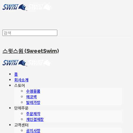
스윗스윔 (SweetSwim)
홈
회사소개
스토어
수영용품
에코백
발레가방
단체주문
주문제작
개인결제창
고객센터
공지사항