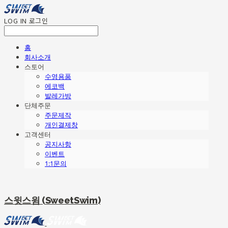
LOG IN
로그인
홈
회사소개
스토어
수영용품
에코백
발레가방
단체주문
주문제작
개인결제창
고객센터
공지사항
이벤트
1:1문의
스윗스윔 (SweetSwim)