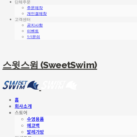
단체주문
주문제작
개인결제창
고객센터
공지사항
이벤트
1:1문의
스윗스윔 (SweetSwim)
홈
회사소개
스토어
수영용품
에코백
발레가방