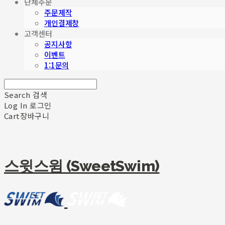
단체주문
주문제작
개인결제창
고객센터
공지사항
이벤트
1:1문의
Search
검색
Log In
로그인
Cart
장바구니
스윗스윔 (SweetSwim)