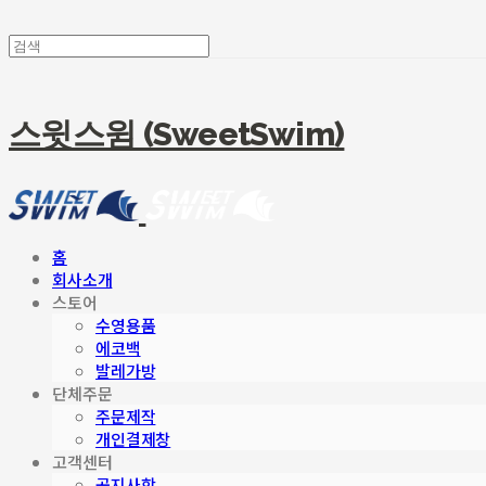
스윗스윔 (SweetSwim)
홈
회사소개
스토어
수영용품
에코백
발레가방
단체주문
주문제작
개인결제창
고객센터
공지사항