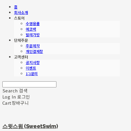
홈
회사소개
스토어
수영용품
에코백
발레가방
단체주문
주문제작
개인결제창
고객센터
공지사항
이벤트
1:1문의
Search
검색
Log In
로그인
Cart
장바구니
스윗스윔 (SweetSwim)