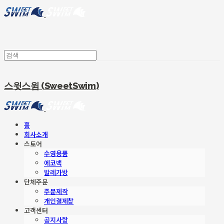
스윗스윔 (SweetSwim)
홈
회사소개
스토어
수영용품
에코백
발레가방
단체주문
주문제작
개인결제창
고객센터
공지사항