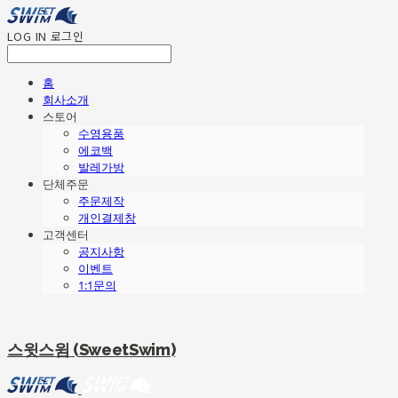
LOG IN
로그인
홈
회사소개
스토어
수영용품
에코백
발레가방
단체주문
주문제작
개인결제창
고객센터
공지사항
이벤트
1:1문의
스윗스윔 (SweetSwim)